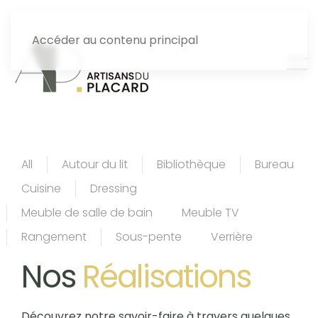
Accéder au contenu principal
All
Autour du lit
Bibliothèque
Bureau
Cuisine
Dressing
Meuble de salle de bain
Meuble TV
Rangement
Sous-pente
Verrière
Nos
Réalisations
Découvrez notre savoir-faire à travers quelques