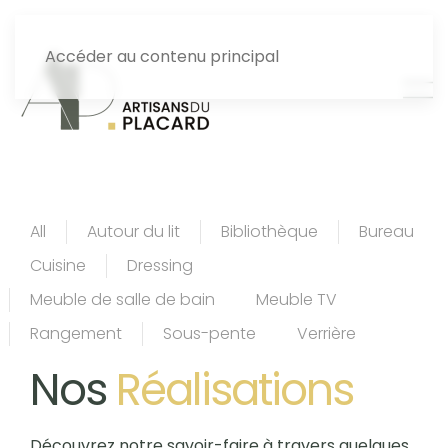
Accéder au contenu principal
All
Autour du lit
Bibliothèque
Bureau
Cuisine
Dressing
Meuble de salle de bain
Meuble TV
Rangement
Sous-pente
Verrière
Nos
Réalisations
Découvrez notre savoir-faire à travers quelques